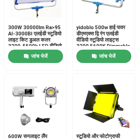
हमारे बारे में
300W 30000lm Ra>95
yidoblo 500w हाई पावर
AI-3000BI एलईडी स्टूडियो
डीएमएक्स द्वि रंग एलईडी
कारखाने का दौरा
लाइट किट डुअल कलर
वीडियो स्टूडियो लाइट्स
3200-5500k LED वीडियो
3200 5600K Dimmable
लाइट 300w S60
सॉफ्ट एलईडी पैनल लाइट
जांच भेजें
जांच भेजें
गुणवत्ता नियंत्रण
S120
हमसे संपर्क करें
समाचार
मामले
एलईडी वीडियो स्टूडियो लाइट्स
600W सनलाइट लैंप
स्टूडियो और फोटोग्राफी