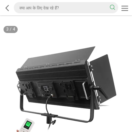
3
/
4