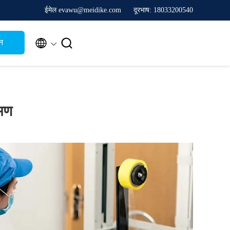
ईमेल evawu@meidike.com
दूरभाष: 18033200540


न
मण