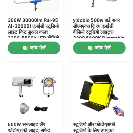
हमारे बारे में
300W 30000lm Ra>95
yidoblo 500w हाई पावर
AI-3000BI एलईडी स्टूडियो
डीएमएक्स द्वि रंग एलईडी
लाइट किट डुअल कलर
वीडियो स्टूडियो लाइट्स
कारखाने का दौरा
3200-5500k LED वीडियो
3200 5600K Dimmable
लाइट 300w S60
सॉफ्ट एलईडी पैनल लाइट
जांच भेजें
जांच भेजें
S120
गुणवत्ता नियंत्रण
हमसे संपर्क करें
समाचार
मामले
600W सनलाइट लैंप
स्टूडियो और फोटोग्राफी
एलईडी वीडियो स्टूडियो लाइट्स
फोटोग्राफी लाइट, सफेद
स्टूडियो के लिए उपयुक्त