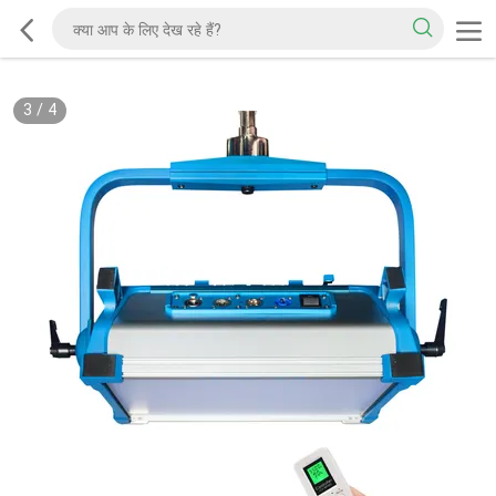
3
/
4