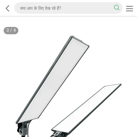
3
/
4