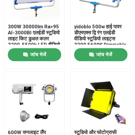
हमारे बारे में
300W 30000lm Ra>95
yidoblo 500w हाई पावर
AI-3000BI एलईडी स्टूडियो
डीएमएक्स द्वि रंग एलईडी
कारखाने का दौरा
लाइट किट डुअल कलर
वीडियो स्टूडियो लाइट्स
3200-5500k LED वीडियो
3200 5600K Dimmable
लाइट 300w S60
सॉफ्ट एलईडी पैनल लाइट
जांच भेजें
जांच भेजें
गुणवत्ता नियंत्रण
S120
हमसे संपर्क करें
समाचार
मामले
एलईडी वीडियो स्टूडियो लाइट्स
600W सनलाइट लैंप
स्टूडियो और फोटोग्राफी