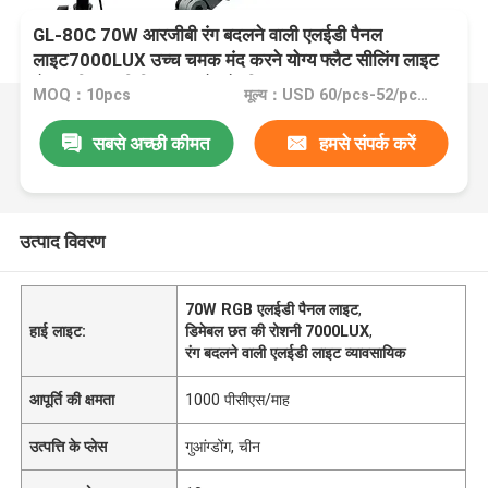
GL-80C 70W आरजीबी रंग बदलने वाली एलईडी पैनल
लाइट7000LUX उच्च चमक मंद करने योग्य फ्लैट सीलिंग लाइट
होम ऑफिस वाणिज्यिक उपयोग के लिए
MOQ：10pcs
मूल्य：USD 60/pcs-52/pcs (10-100pcs)
सबसे अच्छी कीमत
हमसे संपर्क करें
उत्पाद विवरण
70W RGB एलईडी पैनल लाइट
,
हाई लाइट:
डिमेबल छत की रोशनी 7000LUX
,
रंग बदलने वाली एलईडी लाइट व्यावसायिक
आपूर्ति की क्षमता
1000 पीसीएस/माह
उत्पत्ति के प्लेस
गुआंग्डोंग, चीन