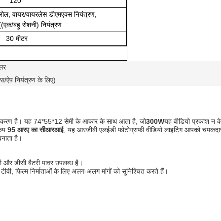
120°
्रोल, वायर/वायरलेस डीएमएक्स नियंत्रण,
((एक/बहु रोशनी) नियंत्रण
30 मीटर
ोलर
्स/ऐप नियंत्रण के लिए)
पकरण है। यह 74*55*12 सेमी के आकार के साथ आता है, जो
3
00W
यह वीडियो प्रकाश न क
्प.
95 आरए का सीआरआई
, यह आरजीबी एलईडी फोटोग्राफी वीडियो लाइटिंग आपको चमकदार त
बनाता है।
ी और डीसी बैटरी पावर उपलब्ध है।
ीवी, फिल्म निर्माताओं के लिए अलग-अलग मांगों को सुनिश्चित करते हैं।