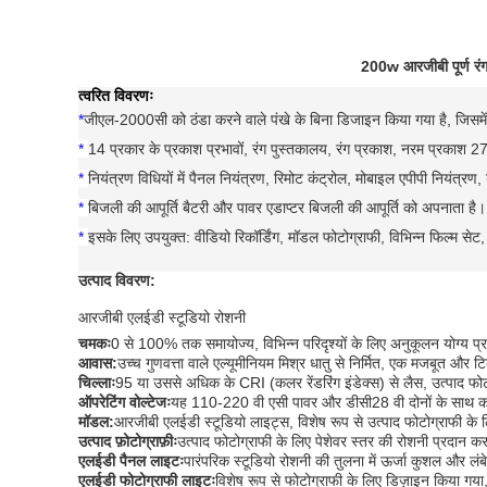
200w आरजीबी पूर्ण रं
त्वरित विवरणः
*
जीएल-2000सी को ठंडा करने वाले पंखे के बिना डिजाइन किया गया है, जिसमें
*
14 प्रकार के प्रकाश प्रभावों, रंग पुस्तकालय, रंग प्रकाश, नरम प्रका
*
नियंत्रण विधियों में पैनल नियंत्रण, रिमोट कंट्रोल, मोबाइल एपीपी नियंत्रण
*
बिजली की आपूर्ति बैटरी और पावर एडाप्टर बिजली की आपूर्ति को अपनाता है।
*
इसके लिए उपयुक्त: वीडियो रिकॉर्डिंग, मॉडल फोटोग्राफी, विभिन्न फिल्म सेट, ट
उत्पाद विवरण:
आरजीबी एलईडी स्टूडियो रोशनी
चमकः
0 से 100% तक समायोज्य, विभिन्न परिदृश्यों के लिए अनुकूलन योग्य प्
आवास:
उच्च गुणवत्ता वाले एल्यूमीनियम मिश्र धातु से निर्मित, एक मजबूत और
चिल्लाः
95 या उससे अधिक के CRI (कलर रेंडरिंग इंडेक्स) से लैस, उत्पाद फो
ऑपरेटिंग वोल्टेजः
यह 110-220 वी एसी पावर और डीसी28 वी दोनों के साथ काम क
मॉडल:
आरजीबी एलईडी स्टूडियो लाइट्स, विशेष रूप से उत्पाद फोटोग्राफी के 
उत्पाद फ़ोटोग्राफ़ीः
उत्पाद फोटोग्राफी के लिए पेशेवर स्तर की रोशनी प्रदान करन
एलईडी पैनल लाइटः
पारंपरिक स्टूडियो रोशनी की तुलना में ऊर्जा कुशल औ
एलईडी फोटोग्राफी लाइटः
विशेष रूप से फोटोग्राफी के लिए डिज़ाइन किया गया