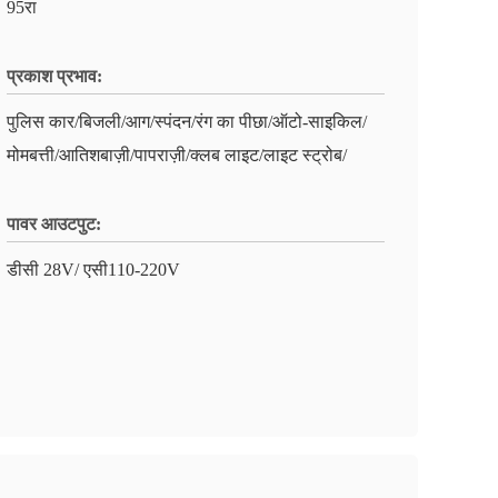
95रा
प्रकाश प्रभाव:
पुलिस कार/बिजली/आग/स्पंदन/रंग का पीछा/ऑटो-साइकिल/
मोमबत्ती/आतिशबाज़ी/पापराज़ी/क्लब लाइट/लाइट स्ट्रोब/
पावर आउटपुट:
डीसी 28V/ एसी110-220V