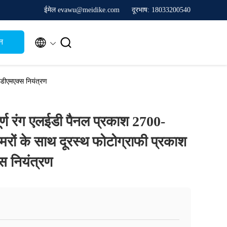
ईमेल evawu@meidike.com
दूरभाष: 18033200540


न
डीएमएक्स नियंत्रण
्ण रंग एलईडी पैनल प्रकाश 2700-
रों के साथ दूरस्थ फोटोग्राफी प्रकाश
स नियंत्रण