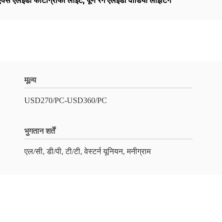
क्स एलईडी फोटोग्राफी लाइट
,
पूर्ण रंग एलईडी वीडियो लाइटिंग
मूल्य
USD270/PC-USD360/PC
भुगतान शर्तें
एल/सी, डी/पी, टी/टी, वेस्टर्न यूनियन, मनीग्राम