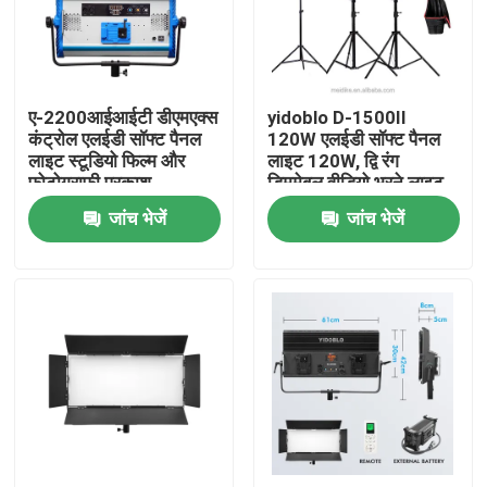
हमारे बारे में
ए-2200आईआईटी डीएमएक्स
yidoblo D-1500II
कारखाने का दौरा
कंट्रोल एलईडी सॉफ्ट पैनल
120W एलईडी सॉफ्ट पैनल
लाइट स्टूडियो फिल्म और
लाइट 120W, द्वि रंग
फोटोग्राफी प्रकाश
डिममेबल वीडियो भरने लाइट
गुणवत्ता नियंत्रण
आवश्यकताओं के लिए 12
जांच भेजें
जांच भेजें
प्रभावों के साथ
हमसे संपर्क करें
समाचार
मामले
एलईडी वीडियो स्टूडियो लाइट्स