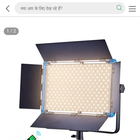
1
/
2