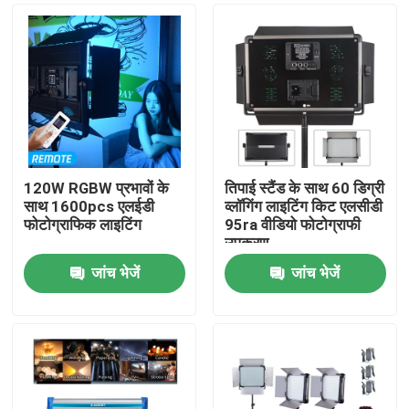
120W RGBW प्रभावों के
तिपाई स्टैंड के साथ 60 डिग्री
साथ 1600pcs एलईडी
व्लॉगिंग लाइटिंग किट एलसीडी
फोटोग्राफिक लाइटिंग
95ra वीडियो फोटोग्राफी
उपकरण
जांच भेजें
जांच भेजें
घर
उत्पाद
वीडियो