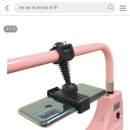
3
/
4