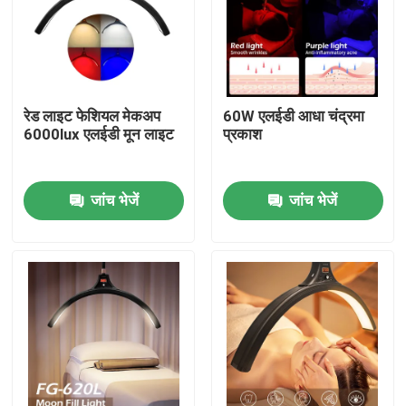
हमारे बारे में
कारखाने का दौरा
रेड लाइट फेशियल मेकअप
60W एलईडी आधा चंद्रमा
6000lux एलईडी मून लाइट
प्रकाश
गुणवत्ता नियंत्रण
जांच भेजें
जांच भेजें
हमसे संपर्क करें
समाचार
मामले
एलईडी वीडियो स्टूडियो लाइट्स