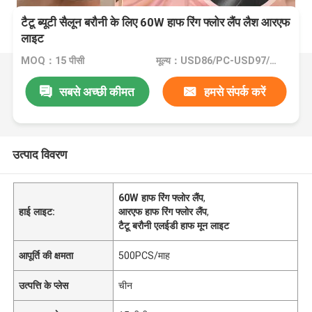
टैटू ब्यूटी सैलून बरौनी के लिए 60W हाफ रिंग फ्लोर लैंप लैश आरएफ
लाइट
MOQ：15 पीसी
मूल्य：USD86/PC-USD97/PC
सबसे अच्छी कीमत
हमसे संपर्क करें
उत्पाद विवरण
60W हाफ रिंग फ्लोर लैंप
,
हाई लाइट:
आरएफ हाफ रिंग फ्लोर लैंप
,
टैटू बरौनी एलईडी हाफ मून लाइट
आपूर्ति की क्षमता
500PCS/माह
उत्पत्ति के प्लेस
चीन