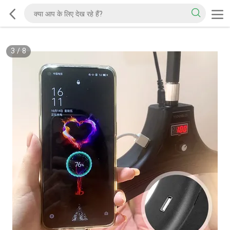
3
/
8