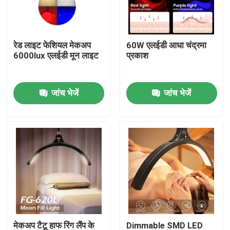
हमारे बारे में
रेड लाइट फेशियल मेकअप
60W एलईडी आधा चंद्रमा
6000lux एलईडी मून लाइट
प्रकाश
कारखाने का दौरा
जांच भेजें
जांच भेजें
गुणवत्ता नियंत्रण
हमसे संपर्क करें
समाचार
मामले
एलईडी वीडियो स्टूडियो लाइट्स
मेकअप टैटू हाफ रिंग लैंप के
Dimmable SMD LED