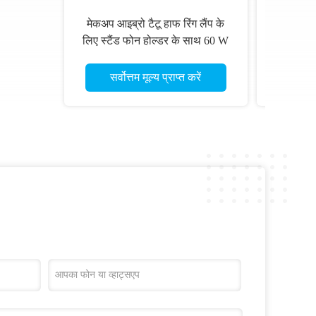
ए
Dimmable SMD LED हाफ मून ब्यूटी
0w
लाइट 60 वॉट ब्यूटी स्टूडियो लाइटिंग
सेट स्किन केयर रिंग लाइट
सर्वोत्तम मूल्य प्राप्त करें