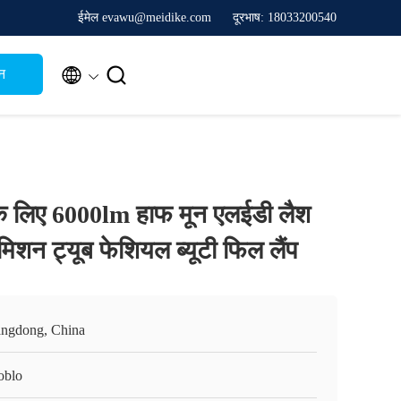
ईमेल evawu@meidike.com
दूरभाष: 18033200540


न
के लिए 6000lm हाफ मून एलईडी लैश
मिशन ट्यूब फेशियल ब्यूटी फिल लैंप
ngdong, China
oblo