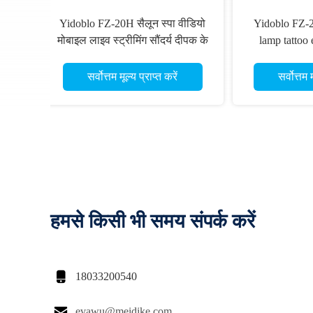
मेकअप आइब्रो टैटू हाफ रिंग लैंप के
ट
लिए स्टैंड फोन होल्डर के साथ 60 W
हा
लैश एलईडी हाफ मून लाइट
सर्वोत्तम मूल्य प्राप्त करें
हमसे किसी भी समय संपर्क करें

18033200540

evawu@meidike.com