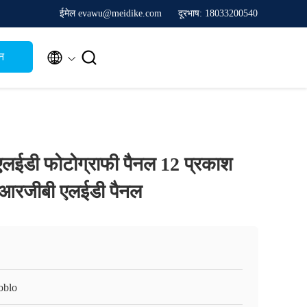
ईमेल evawu@meidike.com
दूरभाष: 18033200540


न
ईडी फोटोग्राफी पैनल 12 प्रकाश
 आरजीबी एलईडी पैनल
oblo