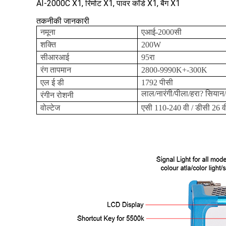
AI-2000C X1, रिमोट X1, पावर कॉर्ड X1, बैग X1
तकनीकी जानकारी
नमूना
एआई-2000सी
शक्ति
200W
सीआरआई
95रा
रंग तापमान
2800-9990K+-300K
एल ई डी
1792 पीसी
लाल/नारंगी/पीला/हरा? सिया
रंगीन रोशनी
वोल्टेज
एसी 110-240 वी / डीसी 26 व