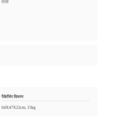
95रा
पैकेजिंग विवरण
64X47X22cm, 15kg