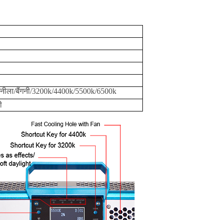
न/नीला/बैंगनी/3200k/4400k/5500k/6500k
ी