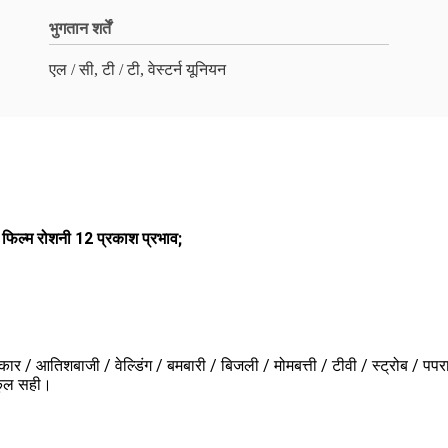
भुगतान शर्तें
एल / सी, टी / टी, वेस्टर्न यूनियन
िल्म रोशनी 12 प्रकाश प्रभाव;
स कार / आतिशबाजी / वेल्डिंग / बमबारी / बिजली / मोमबत्ती / टीवी / स्ट्रोब / 
ल्कुल सही।