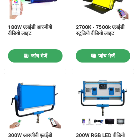
हमारे बारे में
180W एलईडी आरजीबी
2700K - 7500k एलईडी
वीडियो लाइट
स्टूडियो वीडियो लाइट
कारखाने का दौरा
जांच भेजें
जांच भेजें
गुणवत्ता नियंत्रण
हमसे संपर्क करें
समाचार
मामले
एलईडी वीडियो स्टूडियो लाइट्स
300W आरजीबी एलईडी
300W RGB LED वीडियो