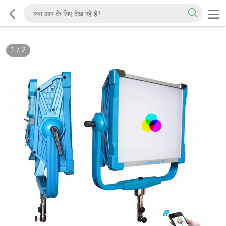
1
/
2