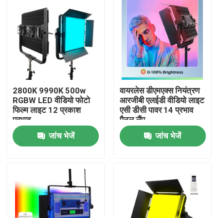
2800K 9990K 500w
वायरलेस डीएमएक्स नियंत्रण
RGBW LED वीडियो फोटो
आरजीबी एलईडी वीडियो लाइट
फिल्म लाइट 12 प्रकाश
एसी डीसी पावर 14 प्रभाव
प्रभाव
पैनल लैंप
जांच भेजें
जांच भेजें
घर
उत्पाद
वीडियो