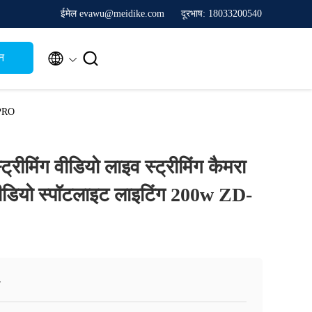
ईमेल evawu@meidike.com
दूरभाष: 18033200540


न
0PRO
रीमिंग वीडियो लाइव स्ट्रीमिंग कैमरा
ो वीडियो स्पॉटलाइट लाइटिंग 200w ZD-
ी