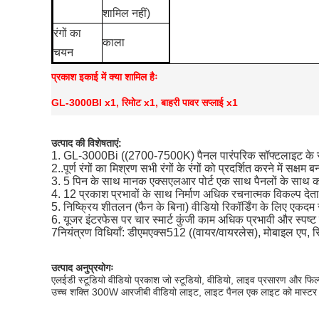
शामिल नहीं)
रंगों का
काला
चयन
प्रकाश इकाई में क्या शामिल हैः
GL-3000BI x1, रिमोट x1, बाहरी पावर सप्लाई x1
उत्पाद की विशेषताएं:
1. GL-3000Bi ((2700-7500K) पैनल पारंपरिक सॉफ्टलाइट के समा
2..
पूर्ण रंगों का मिश्रण सभी रंगों के रंगों को प्रदर्शित करने में सक्षम 
3. 5 पिन के साथ मानक एक्सएलआर पोर्ट एक साथ पैनलों के साथ क
4. 12 प्रकाश प्रभावों के साथ निर्माण अधिक रचनात्मक विकल्प देता
5. निष्क्रिय शीतलन (फैन के बिना) वीडियो रिकॉर्डिंग के लिए एकदम 
6. यूजर इंटरफेस पर चार स्मार्ट कुंजी काम अधिक प्रभावी और स्पष्ट ब
7नियंत्रण विधियाँ: डीएमएक्स512 ((वायर/वायरलेस), मोबाइल एप, र
उत्पाद अनुप्रयोगः
एलईडी स्टूडियो वीडियो प्रकाश जो स्टूडियो, वीडियो, लाइव प्रसारण और फिल
उच्च शक्ति 300W आरजीबी वीडियो लाइट, लाइट पैनल एक लाइट को मास्टर मोड