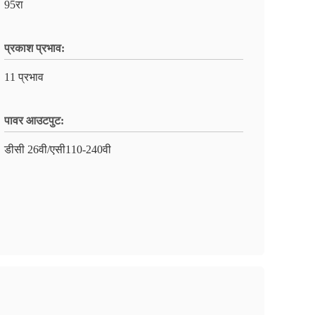
95रा
प्रकाश प्रभाव:
11 प्रभाव
पावर आउटपुट:
डीसी 26वी/एसी110-240वी