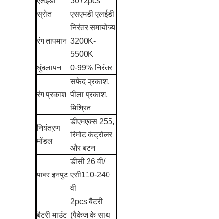
एलईडी
3072pcs
स्रोत
एसएमडी एलईडी
निरंतर समायोज्य
रंग तापमान
3200K-
5500K
धुंधलापन
0-99% निरंतर
सफेद प्रकाश,
रंग प्रकाश
पीला प्रकाश,
मिश्रित
डीएमएक्स 255,
नियंत्रण
रिमोट कंट्रोलर
मॉडल
और बटन
डीसी 26 वी/
पावर इनपुट
एसी110-240
वी
2pcs बैटरी
बैटरी माउंट
(पैकेज के साथ