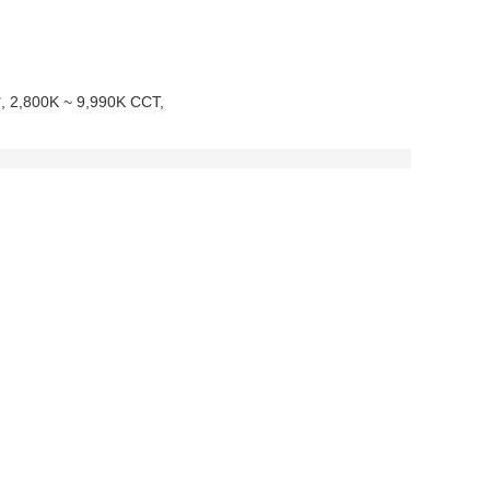
िर्माण, 2,800K ~ 9,990K CCT,