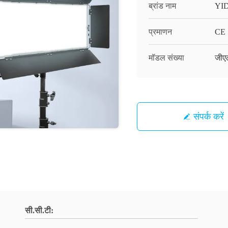
ब्रांड नाम
YI
प्रमाणन
CE
मॉडल संख्या
जीए
संपर्क करें
सी.सी.टी: