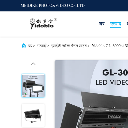
MEIDIKE PHOTO&VIDEO CO.,LTD
घर
उत्पाद
घर
>
उत्पादों
>
एलईडी सॉफ्ट पैनल लाइट
>
Yidoblo GL-3000bi 300