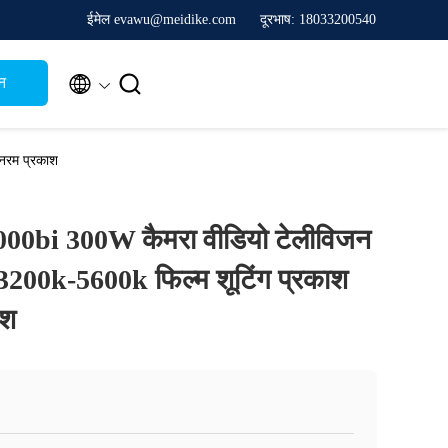
ईमेल evawu@meidike.com
दूरभाष: 18033200540


न
नरम प्रकाश
00bi 300W कैमरा वीडियो टेलीविजन
3200k-5600k फिल्म शूटिंग प्रकाश
ाश