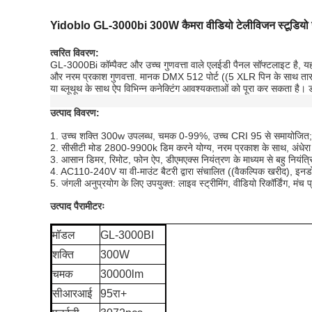
Yidoblo GL-3000bi 300W कैमरा वीडियो टेलीविजन स्टूडियो
त्वरित विवरण:
GL-3000Bi कॉम्पैक्ट और उच्च गुणवत्ता वाले एलईडी पैनल सॉफ्टलाइट है, य
और नरम प्रकाश गुणवत्ता. मानक DMX 512 पोर्ट ((5 XLR पिन के साथ तार 
या ब्लूथूथ के साथ ऐप विभिन्न कनेक्टिंग आवश्यकताओं को पूरा कर सकता है। डी
उत्पाद विवरण:
1. उच्च शक्ति 300w उपलब्ध, चमक 0-99%, उच्च CRI 95 से समायोजित;
2. सीसीटी मोड 2800-9900k डिम करने योग्य, नरम प्रकाश के साथ, अंधेरा 
3. आसान डिमर, रिमोट, फोन ऐप, डीएमएक्स नियंत्रण के माध्यम से बहु नियंत्र
4. AC110-240V या वी-माउंट बैटरी द्वारा संचालित ((वैकल्पिक खरीद), 
5. जंगली अनुप्रयोग के लिए उपयुक्त: लाइव स्ट्रीमिंग, वीडियो रिकॉर्डिंग, मं
उत्पाद पैरामीटरः
मॉडल
GL-3000BI
शक्ति
300W
चमक
30000lm
सीआरआई
95रा+