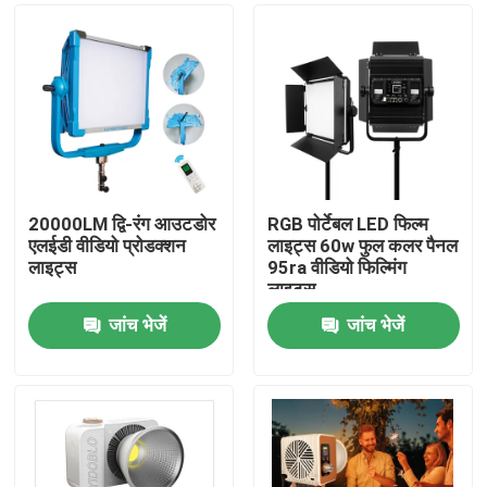
20000LM द्वि-रंग आउटडोर
RGB पोर्टेबल LED फिल्म
एलईडी वीडियो प्रोडक्शन
लाइट्स 60w फुल कलर पैनल
लाइट्स
95ra वीडियो फिल्मिंग
लाइट्स
जांच भेजें
जांच भेजें
घर
उत्पाद
वीडियो