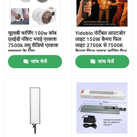
हमारे बारे में
यूएसबी चार्जिंग 100w कोब
Yidoblo पोर्टेबल आउटडोर
कारखाने का दौरा
एलईडी पॉकेट भराई प्रकाश
लाइट 150W कैमरा फिल
7500k लघु वीडियो प्रकाश
लाइट 2700K से 7500K
व्यवस्था के लिए
कैमरा फिल लाइट कूलिंग फैन
गुणवत्ता नियंत्रण
के साथ
जांच भेजें
जांच भेजें
हमसे संपर्क करें
समाचार
मामले
एलईडी वीडियो स्टूडियो लाइट्स