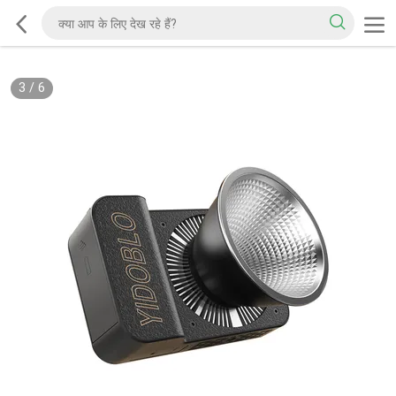
3
/
6