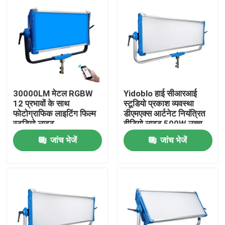
30000LM मेटल RGBW
Yidoblo हाई सीआरआई
12 प्रभावों के साथ
स्टूडियो प्रकाश व्यवस्था
फोटोग्राफिक लाइटिंग फिल्म
डीएमएक्स आर्टनेट नियंत्रित
स्टूडियो लाइट
वीडियो लाइट 500W उच्च
शक्ति द्वि रंग एलईडी नरम
जांच भेजें
जांच भेजें
पैनल प्रकाश
घर
उत्पाद
वीडियो