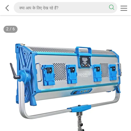
3
/
6