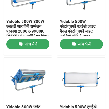
हमारे बारे में
Yidoblo 500W 300W
Yidoblo 500W
एलईडी आरजीबी सम्मेलन
फोटोग्राफी एलईडी लाइट
कारखाने का दौरा
प्रकाश 2800K-9900K
पैनल फोटोग्राफी लाइट
DMX512 एल्यूमीनियम मिश्र
स्टूडियो वीडियो लाइट
धातु बैठक के लिए डिम करने
Fatcory
जांच भेजें
जांच भेजें
गुणवत्ता नियंत्रण
योग्य पैनल प्रकाश
हमसे संपर्क करें
समाचार
मामले
एलईडी वीडियो स्टूडियो लाइट्स
Yidoblo 500W फ्लैट
Yidoblo 500W एलईडी