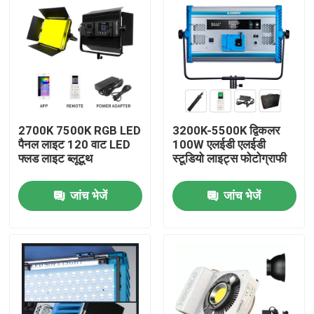
2700K 7500K RGB LED
3200K-5500K द्विकलर
पैनल लाइट 120 वाट LED
100W एलईडी एलईडी
फ्लड लाइट ब्लूटूथ
स्टूडियो लाइट्स फोटोग्राफी
जांच भेजें
जांच भेजें
घर
उत्पाद
वीडियो