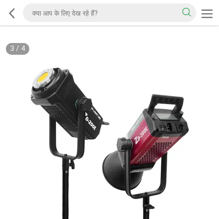
3
/
4