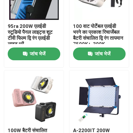
हमारे बारे में
95ra 200W एलईडी
100 वाट पोर्टेबल एलईडी
स्टूडियो पैनल लाइट्स शूट
भरने का प्रकाश रिचार्जेबल
कारखाने का दौरा
टीवी फिल्म द्वि रंग एलईडी
बैटरी संचालित द्वि रंग तापमान
लाइट भरें
7500K+-300K
जांच भेजें
जांच भेजें
गुणवत्ता नियंत्रण
हमसे संपर्क करें
समाचार
मामले
एलईडी वीडियो स्टूडियो लाइट्स
100W बैटरी संचालित
A-2200IT 200W