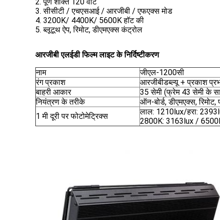
2. पूर्ण शक्ति 120 वाट
3. सीसीटी / एचएसआई / आरजीबी / एफएक्स मोड
4. 3200K/ 4400K/ 5600K हॉट की
5. ब्लूटूथ ऐप, रिमोट, डीएमएक्स कंट्रोल
आरजीबी एलईडी फिल्म लाइट के निर्दिष्टीकरण
नाम
जीएल-1200सी
रंग प्रकाश
आरजीबीडब्ल्यू + प्रकाश प्र
बाहरी आकार
35 सेमी (फ्रेम 43 सेमी के 
नियंत्रण के तरीके
ऑन-बोर्ड, डीएमएक्स, रिमोट,
लाल: 1210lux/हरा: 2393l
1 मी दूरी पर फोटोमेट्रिक्स
2800K: 3163lux / 6500