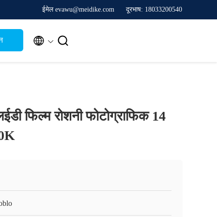
ईमेल evawu@meidike.com
दूरभाष: 18033200540


न
एलईडी फिल्म रोशनी फोटोग्राफिक 14
00K
oblo