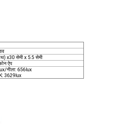
भाव
साथ) x30 सेमी x 5.5 सेमी
 फोन ऐप
ux/नीला: 656lux
K: 3629lux